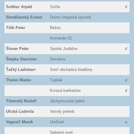
Soltész Arpád
Sviňa
d
Stredňanský Ernest
Drsne chlapská spoveď
Tóth Peter
Bežec
Komando 52
Šloser Peter
Spolok Judášov
d
Štepka Stanislav
Desatoro
Ťažký Ladislav<
Smrť obchádza štadióny
Thelen Marko
Tupilak
d
Krvavá karikatúra
d
Tibenský Rudolf
Jáchymovské peklo
Ulická Ľudmila
Veselý pohreb
Vagovič Marek
Umlčaní
a
Splnený svet