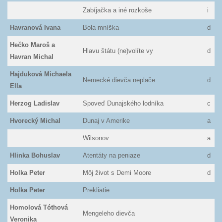
Zabíjačka a iné rozkoše
i
Havranová Ivana
Bola mníška
d
Hečko Maroš a
Hlavu štátu (ne)volíte vy
d
Havran Michal
Hajduková Michaela
Nemecké dievča neplače
d
Ella
Herzog Ladislav
Spoveď Dunajského lodníka
c
Hvorecký Michal
Dunaj v Amerike
a
Wilsonov
a
Hlinka Bohuslav
Atentáty na peniaze
d
Holka Peter
Môj život s Demi Moore
d
Holka Peter
Prekliatie
Homolová Tóthová
Mengeleho dievča
Veronika