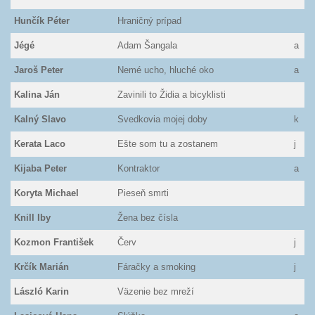
Hunčík Péter
Hraničný prípad
Jégé
Adam Šangala
a
Jaroš Peter
Nemé ucho, hluché oko
a
Kalina Ján
Zavinili to Židia a bicyklisti
Kalný Slavo
Svedkovia mojej doby
k
Kerata Laco
Ešte som tu a zostanem
j
Kijaba Peter
Kontraktor
a
Koryta Michael
Pieseň smrti
Knill Iby
Žena bez čísla
Kozmon František
Červ
j
Krčík Marián
Fáračky a smoking
j
László Karin
Väzenie bez mreží