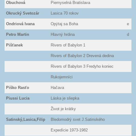
Obuchová
Piemyselná Bratislava
Okrucký Svetozár
Lasica 70 rokov
Ondriová Ivana
Opýtaj sa Boha
e
Petro Martin
Hlavný hrdina
d
Pišťanek
Rivers of Babylon 1
Rivers of Babylon 2 Drevená dedina
Rivers of Babylon 3 Fredyho koniec
Rukojemníci
Piško Rasťo
Hačava
Piussi Lucia
Láska je sliepka
Život je krátky
Satinský,Lasica,Filip
Bledomodrý svet J.Satinského
Expedície 1973-1982