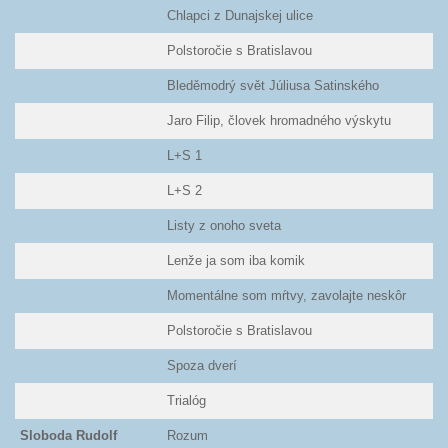
Chlapci z Dunajskej ulice
Polstoročie s Bratislavou
Bleděmodrý svět Júliusa Satinského
Jaro Filip, človek hromadného výskytu
L+S 1
L+S 2
Listy z onoho sveta
Lenže ja som iba komik
Momentálne som mŕtvy, zavolajte neskôr
Polstoročie s Bratislavou
Spoza dverí
Trialóg
Sloboda Rudolf
Rozum