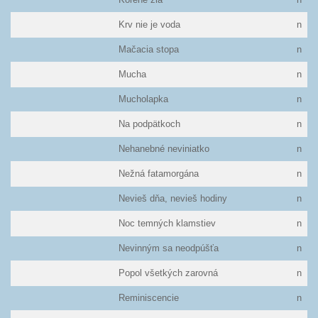
Krv nie je voda
n
Mačacia stopa
n
Mucha
n
Mucholapka
n
Na podpätkoch
n
Nehanebné neviniatko
n
Nežná fatamorgána
n
Nevieš dňa, nevieš hodiny
n
Noc temných klamstiev
n
Nevinným sa neodpúšťa
n
Popol všetkých zarovná
n
Reminiscencie
n