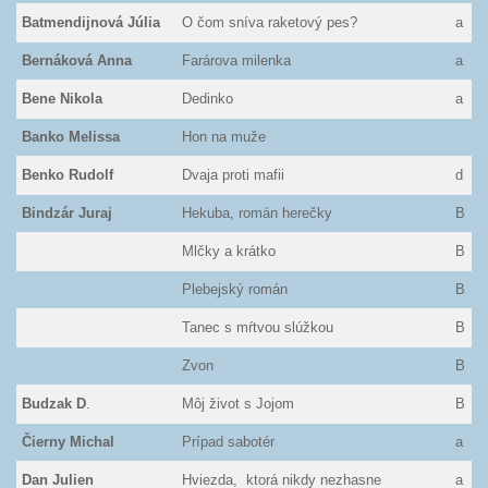
Batmendijnová Júlia
O čom sníva raketový pes?
a
Bernáková Anna
Farárova milenka
a
Bene Nikola
Dedinko
a
Banko Melissa
Hon na muže
Benko Rudolf
Dvaja proti mafii
d
Bindzár Juraj
Hekuba, román herečky
B
Mlčky a krátko
B
Plebejský román
B
Tanec s mŕtvou slúžkou
B
Zvon
B
Budzak D
.
Môj život s Jojom
B
Čierny Michal
Prípad sabotér
a
Dan Julien
Hviezda, ktorá nikdy nezhasne
a