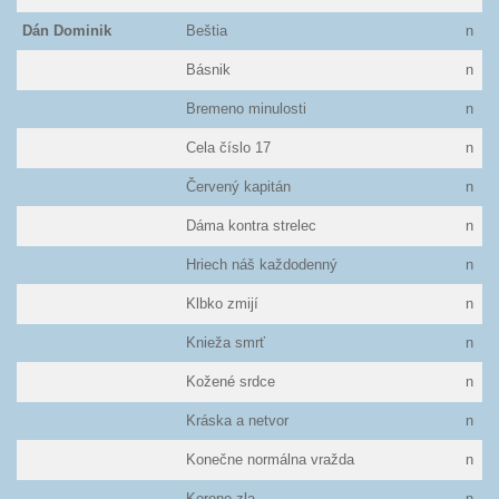
Dán Dominik
Beštia
n
Básnik
n
Bremeno minulosti
n
Cela číslo 17
n
Červený kapitán
n
Dáma kontra strelec
n
Hriech náš každodenný
n
Klbko zmijí
n
Knieža smrť
n
Kožené srdce
n
Kráska a netvor
n
Konečne normálna vražda
n
Korene zla
n