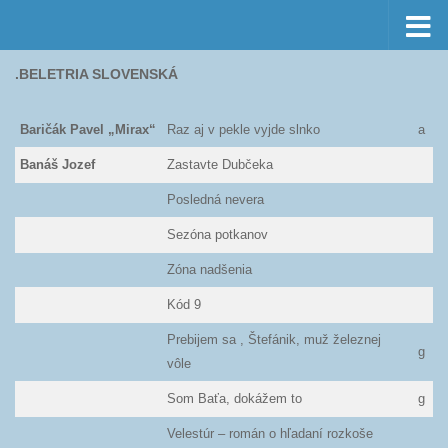
Preskočiť na obsah
.BELETRIA SLOVENSKÁ
Baričák Pavel „Mirax“
Raz aj v pekle vyjde slnko
a
Banáš Jozef
Zastavte Dubčeka
Posledná nevera
Sezóna potkanov
Zóna nadšenia
Kód 9
Prebijem sa , Štefánik, muž železnej
g
vôle
Som Baťa, dokážem to
g
Velestúr – román o hľadaní rozkoše