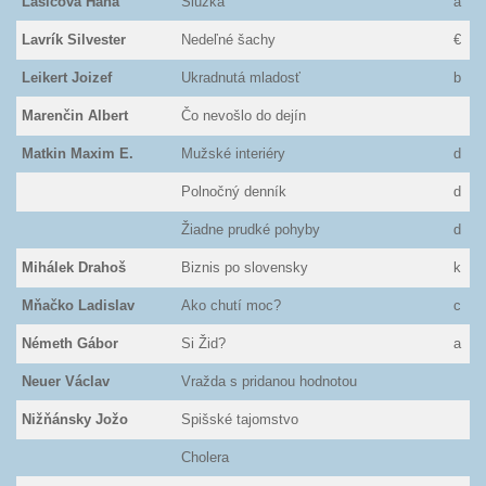
Lasicová Hana
Slúžka
a
Lavrík Silvester
Nedeľné šachy
€
Leikert Joizef
Ukradnutá mladosť
b
Marenčin Albert
Čo nevošlo do dejín
Matkin Maxim E.
Mužské interiéry
d
Polnočný denník
d
Žiadne prudké pohyby
d
Mihálek Drahoš
Biznis po slovensky
k
Mňačko Ladislav
Ako chutí moc?
c
Németh Gábor
Si Žid?
a
Neuer Václav
Vražda s pridanou hodnotou
Nižňánsky Jožo
Spišské tajomstvo
Cholera