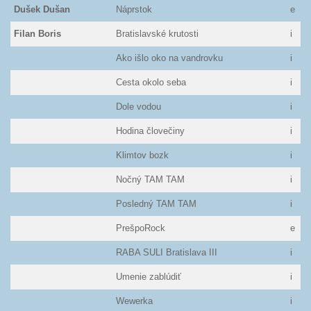
Dušek Dušan
Náprstok
e
Filan Boris
Bratislavské krutosti
i
Ako išlo oko na vandrovku
i
Cesta okolo seba
i
Dole vodou
i
Hodina človečiny
i
Klimtov bozk
i
Nočný TAM TAM
i
Posledný TAM TAM
i
PrešpoRock
e
RABA SULI Bratislava III
i
Umenie zablúdiť
i
Wewerka
i