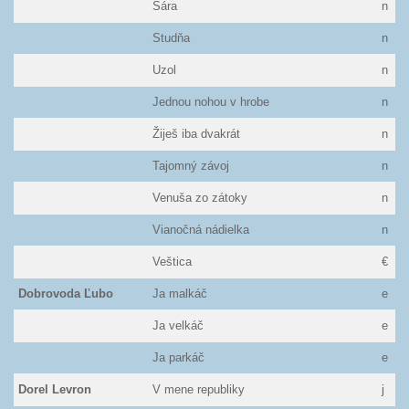
Sára
n
Studňa
n
Uzol
n
Jednou nohou v hrobe
n
Žiješ iba dvakrát
n
Tajomný závoj
n
Venuša zo zátoky
n
Vianočná nádielka
n
Veštica
€
Dobrovoda Ľubo
Ja malkáč
e
Ja velkáč
e
Ja parkáč
e
Dorel Levron
V mene republiky
j