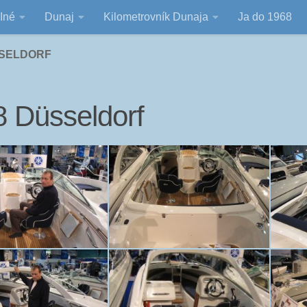
Iné
Dunaj
Kilometrovník Dunaja
Ja do 1968
SSELDORF
 Düsseldorf