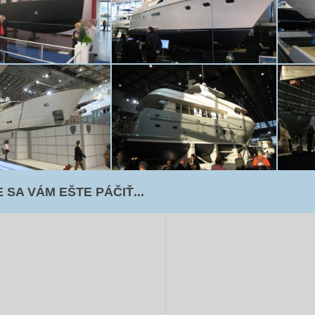
 SA VÁM EŠTE PÁČIŤ...