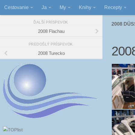
Cestovanie
Ja
My
Knihy
Recepty
Preskočiť na obsah
ĎALŠÍ PRÍSPEVOK
2008 DÜ
2008 Flachau
PREDOŠLÝ PRÍSPEVOK
2008
2008 Turecko